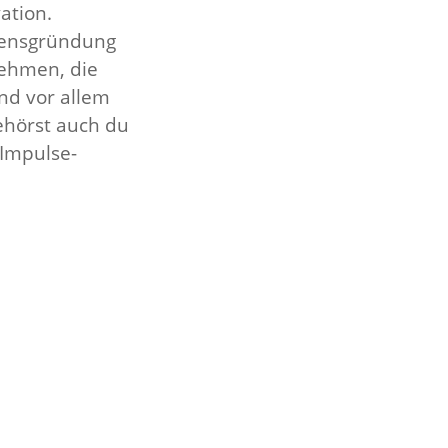
ation.
mensgründung
nehmen, die
nd vor allem
ehörst auch du
 Impulse-