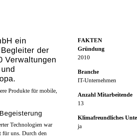
mbH ein
FAKTEN
 Begleiter der
Gründung
2010
00 Verwaltungen
 und
Branche
opa.
IT-Unternehmen
ere Produkte für mobile,
Anzahl Mitarbeitende
13
Begeisterung
Klimafreundliches Unt
erter Technologien war
ja
t für uns. Durch den