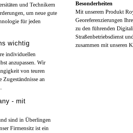
Besonderheiten
rsitäten und Technikern
Mit unserem Produkt Ro
orderungen, um neue gute
Georeferenzierungen Ihr
hnologie für jeden
zu den führenden Digital
Straßenbetriebsdienst un
ns wichtig
zusammen mit unseren Ku
re individuellen
lbst anzupassen. Wir
ngigkeit von teuren
e Zugeständnisse an
.
ny - mit
nd sind in Überlingen
ser Firmensitz ist ein